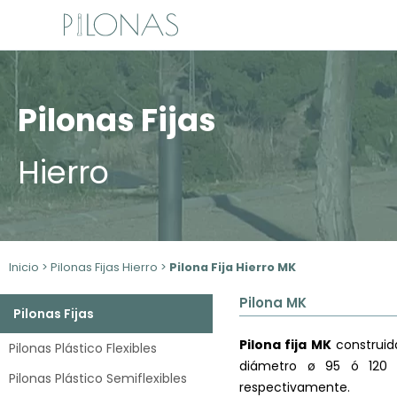
Ir
al
contenido
Pilonas Fijas
Hierro
Inicio
>
Pilonas Fijas Hierro
>
Pilona Fija Hierro MK
Pilona MK
Pilonas Fijas
Pilona fija MK
construid
Pilonas Plástico Flexibles
diámetro ø 95 ó 120
Pilonas Plástico Semiflexibles
respectivamente.