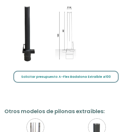
Solicitar presupuesto A-Flex Badalona Extraíble ø100
Otros modelos de pilonas extraíbles: